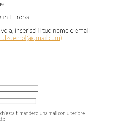
ne
a in Europa.
vola, inserisci il tuo nome e email
rulzdemol@gmail.com)
ichiesta ti manderò una mail con ulteriore
to.