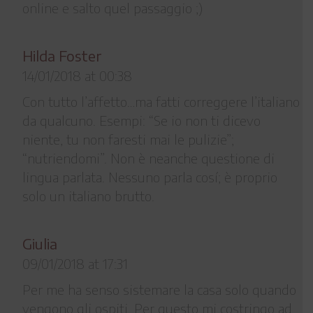
online e salto quel passaggio ;)
Hilda Foster
14/01/2018 at 00:38
Con tutto l’affetto…ma fatti correggere l’italiano
da qualcuno. Esempi: “Se io non ti dicevo
niente, tu non faresti mai le pulizie”;
“nutriendomi”. Non è neanche questione di
lingua parlata. Nessuno parla cosí; è proprio
solo un italiano brutto.
Giulia
09/01/2018 at 17:31
Per me ha senso sistemare la casa solo quando
vengono gli ospiti. Per questo mi costringo ad