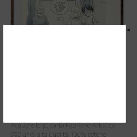
×
Vita da genitori pagina 51
(cornice non inclusa)
150 eur
31 x 41 cm
Acquarello su carta Fabriano Artistico
300 gr di alta qualità, 100% cotone