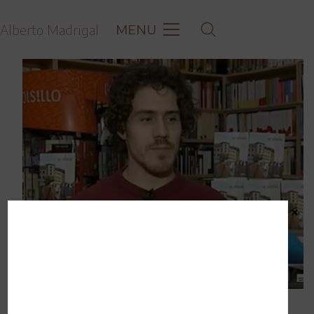
MENU
Alberto Madrigal
×
Entrevista rtve